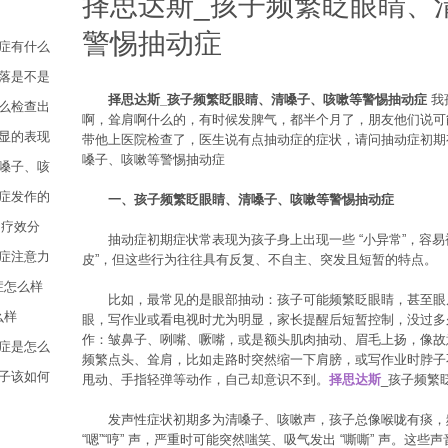
择思达斯_孩子频繁眨眼睛、
警惕抽动症
症有什么
落是不是
择思达斯_孩子频繁眨眼睛、清嗓子、咳嗽等警惕抽动症
我
么检查出
啊，耸肩啊什么的，有时候发脾气，都半个月了，朋友他们说可
显的表现
带他上医院检查了，医生说有点抽动症的症状，请问抽动症初期
嗓子、咳嗽等警惕抽动症
嗓子、咳
症发作的
一、孩子频繁眨眼睛、清嗓子、咳嗽等警惕抽动症
的疗效分
抽动症初期症状常表现为孩子身上出现一些 “小异常”，容易被家长
症注意力
皮”，但这些行为往往具有反复、不自主、突发且短暂的特点。
症怎么样
比如，最常见的是眼部抽动：孩子可能频繁眨眼睛，甚至眼
么样
眼，写作业或看电视时尤为明显，家长提醒后短暂控制，没过多
作：皱鼻子、咧嘴、噘嘴，或是额头肌肉抽动、眉毛上扬，像故
症是怎么
频繁点头、耸肩，比如走路时突然缩一下肩膀，或写作业时脖子
子该如何
甩动、手指轻弹等动作，自己却意识不到。
择思达斯
_孩子频繁
发声性症状初期多为清嗓子、咳嗽声，孩子总像喉咙有痰，频繁
“嗯”“哼” 声，严重时可能突然嗤笑、吸气发出 “嘶嘶” 声。这