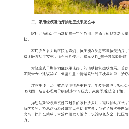
二、家用经颅磁治疗抽动症效果怎么样
家用经颅磁治疗抽动症有一定的作用。它通过磁场刺激大脑
状。
家用设备省去跑医院的麻烦，孩子能在熟悉环境接受治疗，
格比医院治疗实惠，适合长期使用。择思达斯_孩子频繁眨眼睛
对轻度或早期抽动症效果较好，能辅助控制症状发展。若孩
可配合专业建议尝试，但需注意：情绪紧张时症状易加重，治疗
注意事项：治疗效果受病情严重程度、年龄等影响，极少部
确病因，结合心理疏导(如减少学习压力、家庭矛盾)综合干预。
择思达斯经颅磁被越来越多的家长所关注，减轻抽动症状，
新的希望。择思达斯经颅磁优点是使用方便，节省了每次去医院
比高，操作也简单，带治疗帽就可治疗，仪器绿色安全，比医院
力。