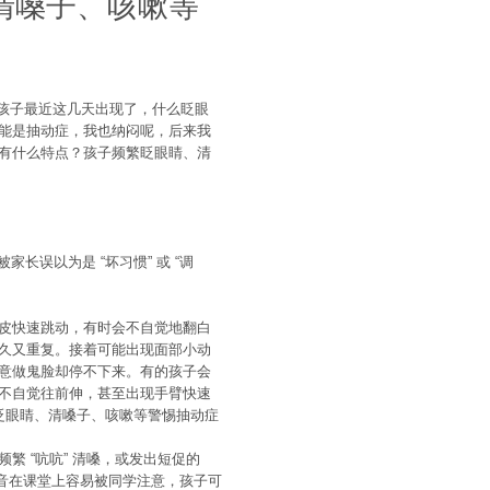
清嗓子、咳嗽等
孩子最近这几天出现了，什么眨眼
能是抽动症，我也纳闷呢，后来我
有什么特点？孩子频繁眨眼睛、清
误以为是 “坏习惯” 或 “调
皮快速跳动，有时会不自觉地翻白
久又重复。接着可能出现面部小动
意做鬼脸却停不下来。有的孩子会
不自觉往前伸，甚至出现手臂快速
眨眼睛、清嗓子、咳嗽等警惕抽动症
 “吭吭” 清嗓，或发出短促的
些声音在课堂上容易被同学注意，孩子可