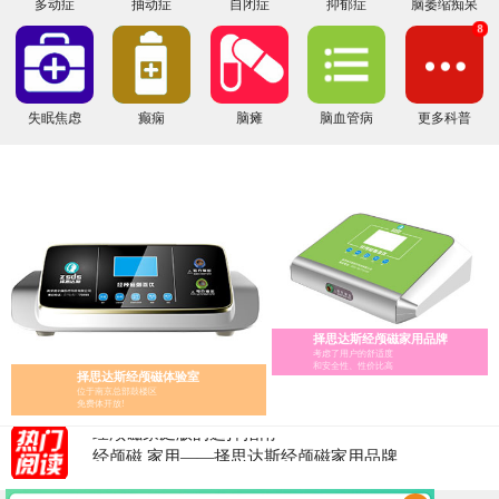
多动症
抽动症
自闭症
抑郁症
脑萎缩痴呆
8
失眠焦虑
癫痫
脑瘫
脑血管病
更多科普
择思达斯经颅磁家用品牌
考虑了用户的舒适度
和安全性、性价比高
择思达斯经颅磁体验室
位于南京总部鼓楼区
免费体开放!
经颅磁家庭版的选择指南
经颅磁 家用——择思达斯经颅磁家用品牌
经颅磁刺激治疗仪怎么辨别真假?
医用经颅磁和家用经颅磁刺激仪的区别