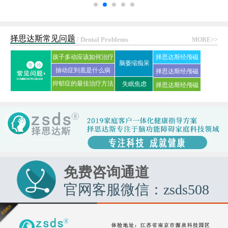
择思达斯常见问题
/ Dental Problems
MORE>>
孩子多动应该如何治疗
择思达斯经颅磁
脑萎缩痴呆
抽动症到底是什么病
刺激仪常见问答
择思达斯经颅磁
抑郁症的最佳治疗方法
失眠焦虑
择思达斯经颅磁
家用品牌
是什么?
市场价格
免费咨询通道
官网客服微信：zsds508